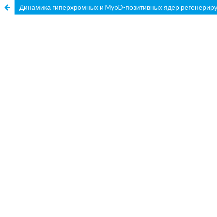
Динамика гиперхромных и MyoD-позитивных ядер регенери