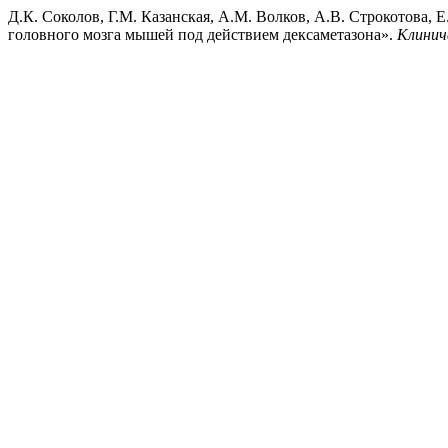
Д.К. Соколов, Г.М. Казанская, А.М. Волков, А.В. Строкотова,
головного мозга мышей под действием дексаметазона».
Клинич