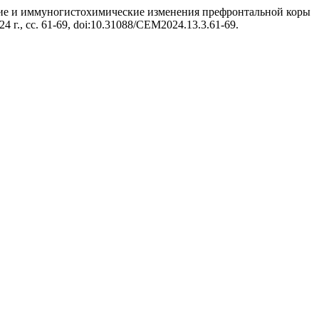
еские и иммуногистохимические изменения префронтальной коры
024 г., сс. 61-69, doi:10.31088/CEM2024.13.3.61-69.