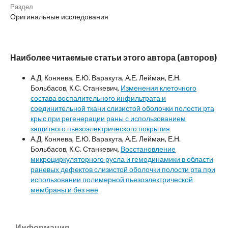
Раздел
Оригинальные исследования
Наиболее читаемые статьи этого автора (авторов)
А.Д. Коняева, Е.Ю. Варакута, А.Е. Лейман, Е.Н.
Больбасов, К.С. Станкевич,
Изменения клеточного
состава воспалительного инфильтрата и
соединительной ткани слизистой оболочки полости рта
крыс при регенерации раны с использованием
защитного пьезоэлектрического покрытия
А.Д. Коняева, Е.Ю. Варакута, А.Е. Лейман, Е.Н.
Больбасов, К.С. Станкевич,
Восстановление
микроциркуляторного русла и гемодинамики в области
раневых дефектов слизистой оболочки полости рта при
использовании полимерной пьезоэлектрической
мембраны и без нее
Информация