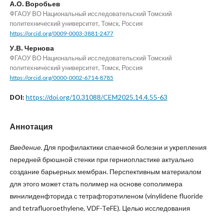
А.О. Воробьев
ФГАОУ ВО Национальный исследовательский Томский
политехнический университет, Томск, Россия
https://orcid.org/0009-0003-3881-2477
У.В. Чернова
ФГАОУ ВО Национальный исследовательский Томский
политехнический университет, Томск, Россия
https://orcid.org/0000-0002-6714-8785
https://doi.org/10.31088/CEM2025.14.4.55-63
DOI:
Аннотация
Введение.
Для профилактики спаечной болезни и укрепления
передней брюшной стенки при герниопластике актуально
создание барьерных мембран. Перспективным материалом
для этого может стать полимер на основе сополимера
винилиденфторида с тетрафторэтиленом (vinylidene fluoride
and tetrafluoroethylene, VDF-TeFE)
.
Целью исследования