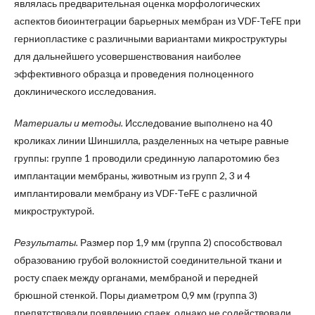
являлась предварительная оценка морфологических
аспектов биоинтеграции барьерных мембран из VDF-TeFE при
герниопластике с различными вариантами микроструктуры
для дальнейшего усовершенствования наиболее
эффективного образца и проведения полноценного
доклинического исследования.
Материалы и методы.
Исследование выполнено на 40
кроликах линии Шиншилла, разделенных на четыре равные
группы: группе 1 проводили срединную лапаротомию без
имплантации мембраны, животным из групп 2, 3 и 4
имплантировали мембрану из VDF-TeFE с различной
микроструктурой.
Результаты.
Размер пор 1,9 мм (группа 2) способствовал
образованию грубой волокнистой соединительной ткани и
росту спаек между органами, мембраной и передней
брюшной стенкой. Поры диаметром 0,9 мм (группа 3)
препятствовали появлению спаек, однако не содействовали