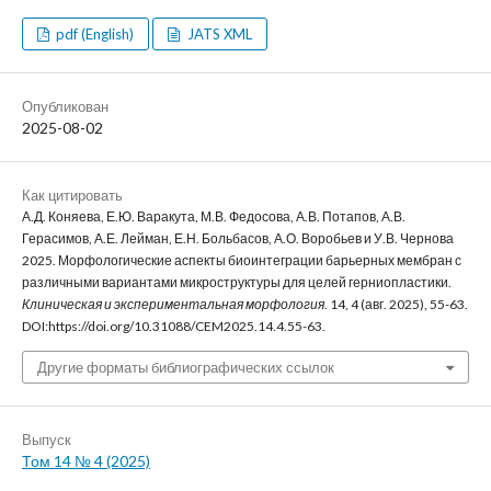
pdf (English)
JATS XML
Опубликован
2025-08-02
Как цитировать
А.Д. Коняева, Е.Ю. Варакута, М.В. Федосова, А.В. Потапов, А.В.
Герасимов, А.Е. Лейман, Е.Н. Больбасов, А.О. Воробьев и У.В. Чернова
2025. Морфологические аспекты биоинтеграции барьерных мембран с
различными вариантами микроструктуры для целей герниопластики.
Клиническая и экспериментальная морфология
. 14, 4 (авг. 2025), 55-63.
DOI:https://doi.org/10.31088/CEM2025.14.4.55-63.
Другие форматы библиографических ссылок
Выпуск
Том 14 № 4 (2025)