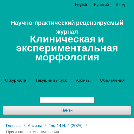
English
Русский
Вход
Научно-практический рецензируемый
журнал
Клиническая и
экспериментальная
морфология
О журнале
Текущий выпуск
Архивы
Объявления
Найти
Главная
/
Архивы
/
Том 14 № 4 (2025)
/
Оригинальные исследования