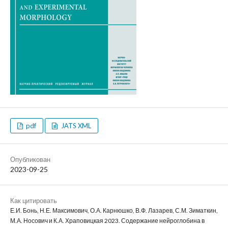
pdf
JATS XML
Опубликован
2023-09-25
Как цитировать
Е.И. Бонь, Н.Е. Максимович, О.А. Карнюшко, В.Ф. Лазарев, С.М. Зиматкин,
М.А. Носович и К.А. Храповицкая 2023. Содержание нейроглобина в