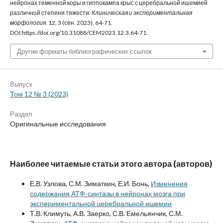
нейронах теменной коры и гиппокампа крыс с церебральной ишемией
различной степени тяжести.
Клиническая и экспериментальная
морфология
. 12, 3 (сен. 2023), 64-71.
DOI:https://doi.org/10.31088/CEM2023.12.3.64-71.
Другие форматы библиографических ссылок
Выпуск
Том 12 № 3 (2023)
Раздел
Оригинальные исследования
Наиболее читаемые статьи этого автора (авторов)
Е.В. Узлова, С.М. Зиматкин, Е.И. Бонь,
Изменения
содержания АТФ-синтазы в нейронах мозга при
экспериментальной церебральной ишемии
Т.В. Климуть, А.В. Заерко, С.В. Емельянчик, С.М.