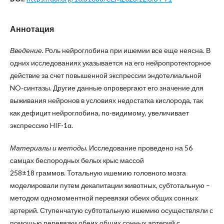
Аннотация
Введение.
Роль нейроглобина при ишемии все еще неясна. В
одних исследованиях указывается на его нейропротекторное
действие за счет повышенной экспрессии эндотелиальной
NO-синтазы. Другие данные опровергают его значение для
выживания нейронов в условиях недостатка кислорода, так
как дефицит нейроглобина, по-видимому, увеличивает
экспрессию HIF-1α.
Материалы и методы.
Исследование проведено на 56
самцах беспородных белых крыс массой
258±18 граммов. Тотальную ишемию головного мозга
моделировали путем декапитации животных, субтотальную –
методом одномоментной перевязки обеих общих сонных
артерий. Ступенчатую субтотальную ишемию осуществляли с
помощью перевязки обеих общих сонных артерий с