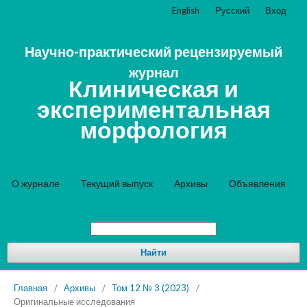
English
Русский
Вход
Научно-практический рецензируемый
журнал
Клиническая и
экспериментальная
морфология
О журнале
Текущий выпуск
Архивы
Объявления
Найти
Главная
/
Архивы
/
Том 12 № 3 (2023)
/
Оригинальные исследования