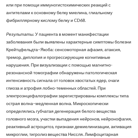
или при помощи иммуногистохимических реакций с
антителами к основному белку миелина, глиальному
фибриллярному кислому белку и CD68.
Результаты.
У пациента в момент манифестации
заболевания были выявлены характерные симптомы болезни
Крейтцфельдта–Якоба: сенсомоторная афазия, атаксия,
тремор, диплопия и прогрессирующие когнитивные
нарушения. При визуализации с помощью магнитно-
резонансной томографии обнаружены патологическая
интенсивность сигнала от головок хвостатых ядер, очаги
глиоза и атрофия лобно-теменных областей. При
электроэнцефалографии зарегистрированы комплексы типа
острая волна–медленная волна. Микроскопически
определялись губчатая дегенерация белого вещества
головного мозга, участки выпадения нейронов, нейронофагия,
реактивный астроцитоз, признаки демиелинизации, активация
микроглии, тигролиз вещества Ниссля. Лимфоцитарная