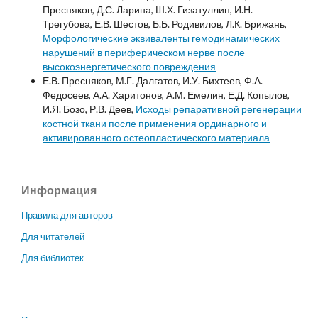
Пресняков, Д.С. Ларина, Ш.Х. Гизатуллин, И.Н.
Трегубова, Е.В. Шестов, Б.Б. Родивилов, Л.К. Брижань,
Морфологические эквиваленты гемодинамических
нарушений в периферическом нерве после
высокоэнергетического повреждения
Е.В. Пресняков, М.Г. Далгатов, И.У. Бихтеев, Ф.А.
Федосеев, А.А. Харитонов, А.М. Емелин, Е.Д. Копылов,
И.Я. Бозо, Р.В. Деев,
Исходы репаративной регенерации
костной ткани после применения ординарного и
активированного остеопластического материала
Информация
Правила для авторов
Для читателей
Для библиотек