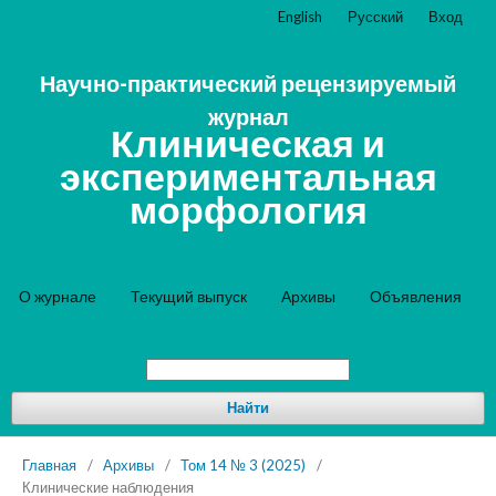
English
Русский
Вход
Научно-практический рецензируемый
журнал
Клиническая и
экспериментальная
морфология
О журнале
Текущий выпуск
Архивы
Объявления
Найти
Главная
/
Архивы
/
Том 14 № 3 (2025)
/
Клинические наблюдения