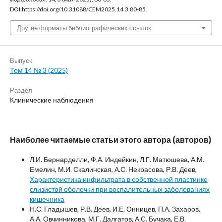
DOI:https://doi.org/10.31088/CEM2025.14.3.80-85.
Другие форматы библиографических ссылок
Выпуск
Том 14 № 3 (2025)
Раздел
Клинические наблюдения
Наиболее читаемые статьи этого автора (авторов)
Л.И. Бернарделли, Ф.А. Индейкин, Л.Г. Матюшева, А.М.
Емелин, М.И. Скалинская, А.С. Некрасова, Р.В. Деев,
Характеристика инфильтрата в собственной пластинке
слизистой оболочки при воспалительных заболеваниях
кишечника
Н.С. Гладышев, Р.В. Деев, И.Е. Онницев, П.А. Захаров,
А.А. Овчинникова, М.Г. Далгатов, А.С. Бучака, Е.В.