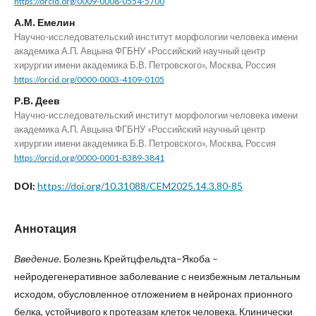
https://orcid.org/0009-0008-0554-5700
А.М. Емелин
Научно-исследовательский институт морфологии человека имени
академика А.П. Авцына ФГБНУ «Российский научный центр
хирургии имени академика Б.В. Петровского», Москва, Россия
https://orcid.org/0000-0003-4109-0105
Р.В. Деев
Научно-исследовательский институт морфологии человека имени
академика А.П. Авцына ФГБНУ «Российский научный центр
хирургии имени академика Б.В. Петровского», Москва, Россия
https://orcid.org/0000-0001-8389-3841
https://doi.org/10.31088/CEM2025.14.3.80-85
DOI:
Аннотация
Введение.
Болезнь Крейтцфельдта–Якоба –
нейродегенеративное заболевание с неизбежным летальным
исходом, обусловленное отложением в нейронах прионного
белка, устойчивого к протеазам клеток человека. Клинически