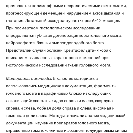
проявляется полиморфными неврологическими симптомами,
прогрессирующей деменцией, нарушением актов дыхания и
глотания. Летальный исход наступает через 6–12 месяцев.
При посмертном гистологическом исследовании
определяются губчатая дегенерация коры головного мозга,
нейронофагия, бляшки амилоидоподобного белка.
Представлен случай болезни Крейтцфельдта–Якоба с
описанием выявленных характерных изменений при
гистологическом исследовании ткани головного мозга.
Материалы и методы.
В качестве материалов
использовались медицинская документация, фрагменты
головного мозга в парафиновых блоках из следующих
локализаций: хвостатые ядра справа и слева, скорлупа
справа и слева, лобная доля справа и слева, височная и
теменная доли слева. Методы включали анализ медицинской
документации, изучение препаратов головного мозга,
окрашенных гематоксилином и эозином, толуидиновым синим